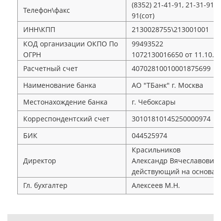
(8352) 21-41-91, 21-31-91 ;
Телефон\факс
91(сот)
ИНН\КПП
2130028755\213001001
КОД организации ОКПО По
99493522
ОГРН
1072130016650 от 11.10.2
Расчетный счет
40702810010001875699
Наименование банка
АО "ТБанк" г. Москва
Местонахождение банка
г. Чебоксары
Корреспондентский счет
30101810145250000974
БИК
044525974
Красильников
Директор
Александр Вячеславович
действующий на основан
Гл. бухгалтер
Алексеев М.Н.