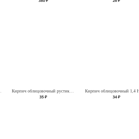
380 ₽
26 ₽
,0 НФ Красный
Кирпич облицовочный рустик 1,4 НФ Слоновая кость
35 ₽
34 ₽