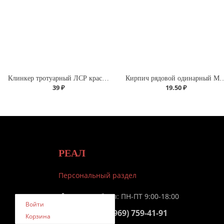
Клинкер тротуарный ЛСР красный "Лондон"
Кирпич рядовой оди
39 ₽
19.50 ₽
РЕАЛ
Персональный раздел
Время работы: ПН-ПТ 9:00-18:00
Войти
+7 (969) 759-41-91
Телефон:
Корзина